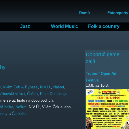
Přejít
Hlavní menu
k
Domů
Fotoreporty
hlavnímu
obsahu
Jazz
World Music
Folk a country
Doporučujeme
zajít
uhý
Trutnoff Open Air
Festival
13.8.
až
16.8.
u
,
Vilém Čok & Bypass
,
N.V.Ú.
,
Našrot
,
Vrbovskí víťazi
,
Čočka
,
Plum Dumplings
rně se už hrálo na obou podiích.
dá holka
,
Našrot
, N.V.Ú., Vilém Čok a jeho
Mercy
a
Čankišou
.