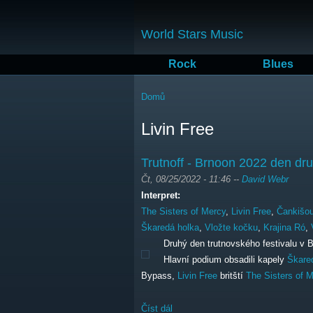
World Stars Music
Rock
Blues
Jste zde
Domů
Livin Free
Trutnoff - Brnoon 2022 den dr
Čt, 08/25/2022 - 11:46
--
David Webr
Interpret:
The Sisters of Mercy
,
Livin Free
,
Čankišo
Škaredá holka
,
Vložte kočku
,
Krajina Ró
,
Druhý den trutnovského festivalu v B
Hlavní podium obsadili kapely
Škare
Bypass,
Livin Free
britští
The Sisters of 
Číst dál
Trutnoff - Brnoon 2022 den druhý