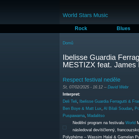
World Stars Music
Rock
Blues
Jste zde
Domů
Ibelisse Guardia Ferrag
MESTIZX feat. James 
Respect festival neděle
St, 07/02/2025 - 16:12
--
David Webr
Interpret:
Deli Teli
,
Ibelisse Guardia Ferragutti & F
Ben Boye & Matt Lux
,
Al Bilali Soudan
,
Po
Puspawarna
,
Madalitso
Nedělní program na festivalu
World
M
následoval devítičlenný, francouzs
Polyphéme – Wassim Halal & Gamelan Pusp