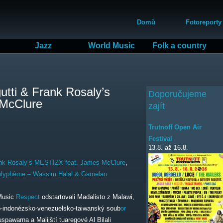
Přejít
Hlavní menu
k
Domů
Fotoreporty
hlavnímu
obsahu
Jazz
World Music
Folk a country
utti & Frank Rosaly’s
Doporučujeme
McClure
zajít
Trutnoff Open Air
Festival
13.8.
až
16.8.
rank Rosaly’s MESTIZX feat. James McClure
,
lyphème – Wassim Halal & Gamelan
usic
Respect
odstartovali Madalisto z Malawi,
ko-indonézsko-venezuelsko-taiwanský soub
or
awarna a Malijští tuaregové Al Bilali