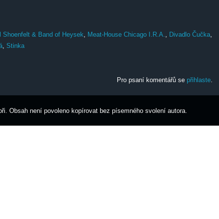
l Shoenfelt & Band of Heysek
,
Meat-House Chicago I.R.A.
,
Divadlo Čučka
,
á
,
Stinka
Pro psaní komentářů se
přihlaste
.
ři. Obsah není povoleno kopírovat bez písemného svolení autora.