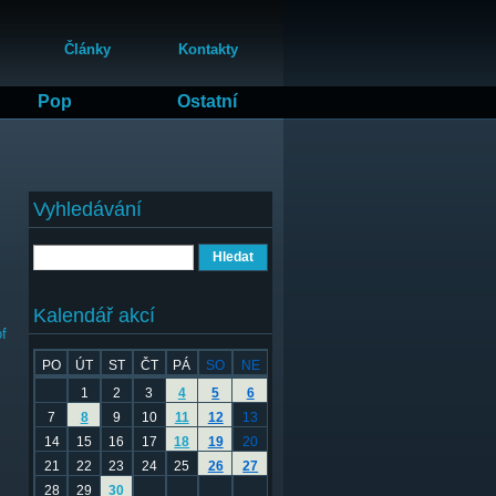
Články
Kontakty
Pop
Ostatní
Vyhledávání
Hledat
Kalendář akcí
f
PO
ÚT
ST
ČT
PÁ
SO
NE
1
2
3
4
5
6
7
8
9
10
11
12
13
14
15
16
17
18
19
20
21
22
23
24
25
26
27
28
29
30