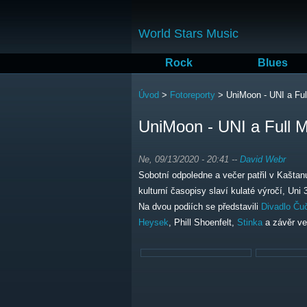
World Stars Music
Rock
Blues
Jste zde
Úvod
>
Fotoreporty
>
UniMoon - UNI a Ful
UniMoon - UNI a Full M
Ne, 09/13/2020 - 20:41
--
David Webr
Sobotní odpoledne a večer patřil v Kašta
kulturní časopisy slaví kulaté výročí, Uni 3
Na dvou podiích se představili
Divadlo Ču
Heysek
, Phill Shoenfelt,
Stinka
a závěr ve