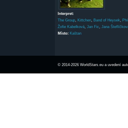
Interpret:
The Group
,
Kittchen
,
Band of Heysek
,
Phi
Žofie Kabelková
,
Jan Fic
,
Jana Šteflíčkov
Místo:
Kaštan
© 2014-2026 WorldStars.eu a uvedení auto