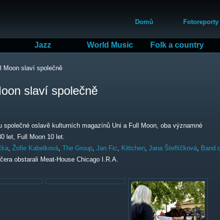
Přejít
Hlavní menu
k
Domů
Fotoreporty
hlavnímu
obsahu
Jazz
World Music
Folk a country
l Moon slaví společně
oon slaví společně
nu společné oslavě kulturních magazínů Uni a Full Moon, oba významné
0 let, Full Moon 10 let.
čka
,
Žofie Kabelková
,
The Group
,
Jan Fic
,
Kittchen
,
Jana Šteflíčková
,
Band o
čera obstarali Meat-House Chicago I.R.A.