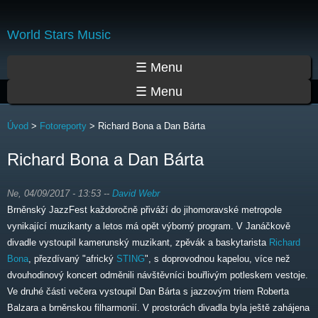
Přejít
k
World Stars Music
hlavnímu
obsahu
Hlavní menu
☰ Menu
☰ Menu
Jste zde
Úvod
>
Fotoreporty
>
Richard Bona a Dan Bárta
Richard Bona a Dan Bárta
Ne, 04/09/2017 - 13:53
--
David Webr
Brněnský JazzFest každoročně přiváží do jihomoravské metropole
vynikající muzikanty a letos má opět výborný program. V Janáčkově
divadle vystoupil kamerunský muzikant, zpěvák a baskytarista
Richard
Bona
, přezdívaný "africký
STING
", s doprovodnou kapelou, více než
dvouhodinový koncert odměnili návštěvníci bouřlivým potleskem vestoje.
Ve druhé části večera vystoupil Dan Bárta s jazzovým triem Roberta
Balzara a brněnskou filharmonií. V prostorách divadla byla ještě zahájena