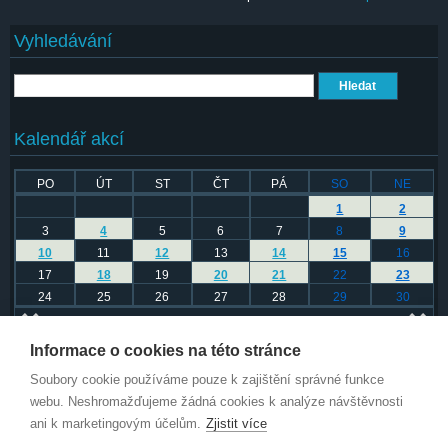
Vyhledávání
Hledat
Kalendář akcí
PO
ÚT
ST
ČT
PÁ
SO
NE
1
2
3
4
5
6
7
8
9
10
11
12
13
14
15
16
17
18
19
20
21
22
23
24
25
26
27
28
29
30
Duben 2017
Informace o cookies na této stránce
Další obsah autora
Soubory cookie používáme pouze k zajištění správné funkce
webu. Neshromažďujeme žádná cookies k analýze návštěvnosti
Za necelý měsíc se otevřou brány trutnovského Bojiště!
ani k marketingovým účelům.
Zjistit více
ZZ TOP Litovel