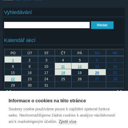
Vyhledávání
Hledat
Kalendář akcí
PO
ÚT
ST
ČT
PÁ
SO
NE
1
2
3
4
5
6
7
8
9
10
11
12
13
14
15
16
17
18
19
20
21
22
23
24
25
26
27
28
29
30
31
Prosinec 2025
Informace o cookies na této stránce
Další obsah autora
Soubory cookie používáme pouze k zajištění správné funkce
webu. Neshromažďujeme žádná cookies k analýze návštěvnosti
Za necelý měsíc se otevřou brány trutnovského Bojiště!
ani k marketingovým účelům.
Zjistit více
ZZ TOP Litovel