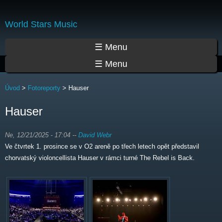
Přejít
k
World Stars Music
hlavnímu
obsahu
Hlavní menu
☰ Menu
☰ Menu
Jste zde
Úvod
>
Fotoreporty
>
Hauser
Hauser
Ne, 12/21/2025 - 17:04
--
David Webr
Ve čtvrtek 1. prosince se v O2 areně po třech letech opět představil
chorvatský violoncellista Hauser v rámci turné The Rebel is Back.