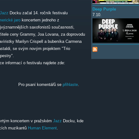
Deep Purple
Jazz
Docku začal 14. ročník festivalu
7.10.
erické jaro
koncertem jednoho z
jvýznamnějších saxofonistů současnosti,
žitele ceny Grammy, Joa Lovana, za doprovodu
avíristky Marilyn Crispell a bubeníka Carmena
staldi, se svým novým projektem "Trio
pestry".
ce informací o festivalu najdete zde:
Pro psaní komentářů se
přihlaste
.
tvrtým koncertem v pražském
Jazz
Docku, kde
jících muzikantů
Human Element
.