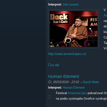
Interpret:
Joe Lovano
V
Am
ne
dr
kl
Ca
Ta
Ví
http://www.americkejaro.cz/
Číst dál
Joe Lovano "Trio Tapestry"
Human Element
Čt, 05/03/2018 - 23:02
--
David Webr
Interpret:
Human Element
Festival
Americké jaro
pokračoval č
na podiu vystoupila čtveřice vynika