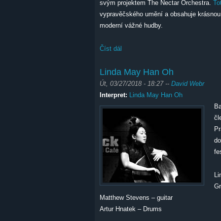
svým projektem The Nectar Orchestra.
To
vypravěčského umění a obsahuje krásnou 
moderní vážné hudby.
Číst dál
Camila Meza & The Nectar Orches
Linda May Han Oh
Út, 03/27/2018 - 18:27
--
David Webr
Interpret:
Linda May Han Oh
Ba
čl
Pr
do
fe
Li
Gr
Matthew Stevens – guitar
Artur Hnatek – Drums