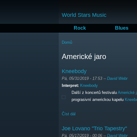
World Stars Music
Rock
Blues
Jste zde
Domů
Americké jaro
Kneebody
Pá, 05/31/2019 - 17:53
--
David Webr
Interpret:
Kneebody
Další z koncertů festivalu
Americké j
prograsivní americkou kapelu
Kneeb
Číst dál
Kneebody
Joe Lovano "Trio Tapestry"
Pá, 05/17/2019 - 00:06
--
David Webr