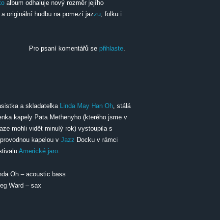
to
album odhaluje nový rozměr jejího
a originální hudbu na pomezí jaz
zu
, folku i
tra
Pro psaní komentářů se
přihlaste
.
sistka a skladatelka
Linda May Han Oh
, stálá
enka kapely Pata Methenyho (kterého jsme v
aze mohli vidět minulý rok) vystoupila s
provodnou kapelou v
Jazz
Docku v rámci
stivalu
Americké jaro
.
nda Oh – acoustic bass
eg Ward – sax