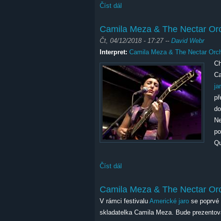
Číst dál
Human Element
Camila Meza & The Nectar Or
Čt, 04/12/2018 - 17:27
--
David Webr
Interpret:
Camila Meza & The Nectar Orch
Ch
Ca
ja
př
do
Ne
po
Qu
Číst dál
Camila Meza & The Nectar Orches
Camila Meza & The Nectar Or
V rámci festivalu
Americké jaro
se poprvé 
skladatelka Camila Meza. Bude prezentov