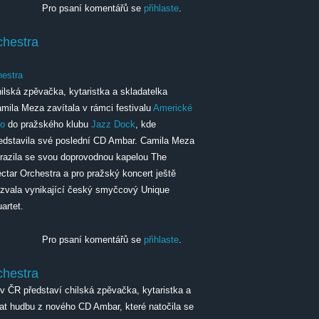
Pro psaní komentářů se
přihlaste
.
chestra
estra
ilská zpěvačka, kytaristka a skladatelka
mila Meza zavítala v rámci festivalu
Americké
ro
do pražského klubu
Jazz Dock
, kde
edstavila své poslední CD Ambar. Camila Meza
razila se svou doprovodnou kapelou The
ctar Orchestra a pro pražský koncert ještě
zvala vynikající český smyčcový Unique
artet.
tra
Pro psaní komentářů se
přihlaste
.
chestra
v ČR představí chilská zpěvačka, kytaristka a
at hudbu z nového CD Ambar, které natočila se