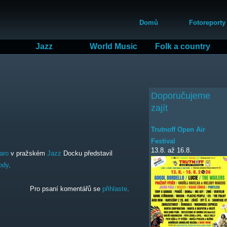
Přejít
Hlavní menu
k
Domů
Fotoreporty
hlavnímu
obsahu
Jazz
World Music
Folk a country
Doporučujeme
zajít
Trutnoff Open Air
Festival
13.8.
až
16.8.
aro
v pražském
Jazz
Docku představil
ody
.
Pro psaní komentářů se
přihlaste
.