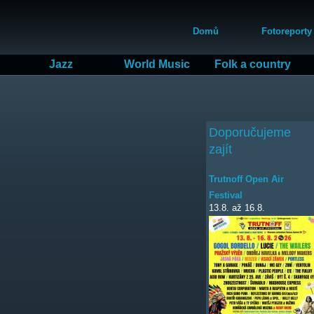
Přejít
Hlavní menu
k
Domů
Fotoreporty
hlavnímu
obsahu
Jazz
World Music
Folk a country
Doporučujeme
zajít
Trutnoff Open Air
Festival
13.8.
až
16.8.