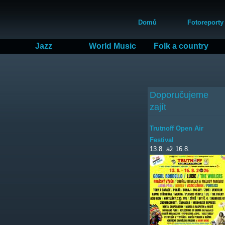
Přejít
Hlavní menu
k
Domů
Fotoreporty
hlavnímu
obsahu
Jazz
World Music
Folk a country
Doporučujeme
zajít
Trutnoff Open Air
Festival
13.8.
až
16.8.