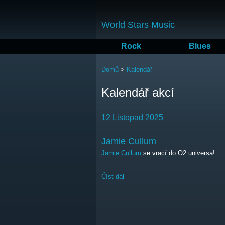
World Stars Music
Rock
Blues
Jste zde
Domů
>
Kalendář
Kalendář akcí
12 Listopad 2025
Jamie Cullum
Jamie Cullum
se vrací do O2 universa!
Číst dál
Jamie Cullum