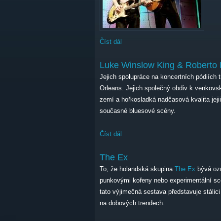
Číst dál
Luke Winslow King & Roberto Luti
Luke Winslow King & Roberto 
Jejich spolupráce na koncertních pódiích t
Orleans. Jejich společný obdiv k venkovs
zemí a hořkosladká nadčasová kvalita jejii
současné bluesové scény.
Číst dál
Luke Winslow King & Roberto Luti
The Ex
To, že holandská skupina
The Ex
bývá ozn
punkovými kořeny nebo experimentální scé
tato výjimečná sestava představuje stálici
na dobových trendech.