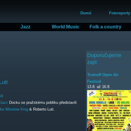
Přejít
Hlavní menu
k
Domů
Fotoreporty
hlavnímu
obsahu
Jazz
World Music
Folk a country
Doporučujeme
zajít
Trutnoff Open Air
Festival
Luti
13.8.
až
16.8.
ti
Jazz
Docku se pražskému pobliku představili
ke Winslow King
& Roberto Luti.