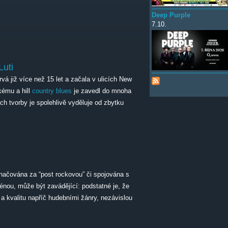
Deep Purple
7.10.
Luti
rvá již více než 15 let a začala v ulicích New
kému a hill
country
blues
je zavedl do mnoha
ch tvorby je spolehlivě vyděluje od zbytku
ačována za “post rockovou” či spojována s
nou, může být zavádějící: podstatné je, že
 a kvalitu napříč hudebními žánry, nezávislou