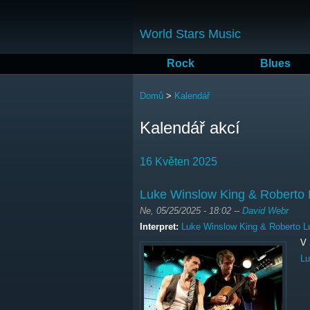
World Stars Music
Rock
Blues
Jste zde
Domů
>
Kalendář
Kalendář akcí
16 Květen 2025
Luke Winslow King & Roberto 
Ne, 05/25/2025 - 18:02
--
David Webr
Interpret:
Luke Winslow King & Roberto Lu
V
Lu