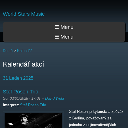
Přejít
k
World Stars Music
hlavnímu
obsahu
Hlavní menu
☰ Menu
☰ Menu
Jste zde
Domů
>
Kalendář
Kalendář akcí
31 Leden 2025
Stef Rosen Trio
So, 03/01/2025 - 17:01
--
David Webr
Interpret:
Stef Rosen Trio
Stef Rosen je kytarista a zpěvák
z Berlína, považovaný za
jednoho z nejinovativnějších