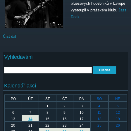
bluesových hudebníků v Evropě
vystoupil v pražském klubu
Jazz
Dock
.
Číst dál
Stef Rosen Trio
Vyhledávání
Hledat
Kalendář akcí
PO
ÚT
ST
ČT
PÁ
SO
NE
1
2
3
4
5
6
7
8
9
10
11
12
13
14
15
16
17
18
19
20
21
22
23
24
25
26