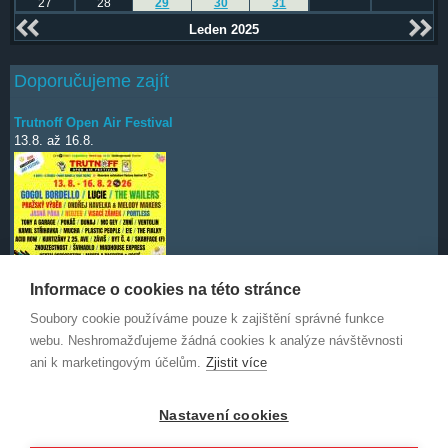
27
28
29
30
31
Leden 2025
Doporučujeme zajít
Trutnoff Open Air Festival
13.8.
až
16.8.
Informace o cookies na této stránce
Soubory cookie používáme pouze k zajištění správné funkce
Deep Purple
7.10.
webu. Neshromažďujeme žádná cookies k analýze návštěvnosti
ani k marketingovým účelům.
Zjistit více
Nastavení cookies