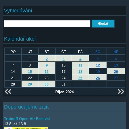
Vyhledávání
Hledat
Kalendář akcí
PO
ÚT
ST
ČT
PÁ
SO
NE
1
2
3
4
5
6
7
8
9
10
11
12
13
14
15
16
17
18
19
20
21
22
23
24
25
26
27
28
29
30
31
Říjen 2024
Doporučujeme zajít
Trutnoff Open Air Festival
13.8.
až
16.8.