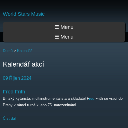
Přejít
k
World Stars Music
hlavnímu
obsahu
Hlavní menu
☰ Menu
☰ Menu
Jste zde
Domů
>
Kalendář
Kalendář akcí
09 Říjen 2024
Fred Frith
Britský kytarista, multiinstrumentalista a skladatel F
red
Frith se vrací do
Prahy v rámci turné k jeho 75. narozeninám!
Číst dál
Fred Frith