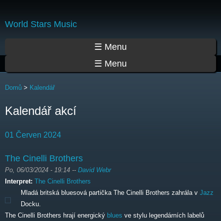
Přejít
k
World Stars Music
hlavnímu
obsahu
Hlavní menu
☰ Menu
☰ Menu
Jste zde
Domů
>
Kalendář
Kalendář akcí
01 Červen 2024
The Cinelli Brothers
Po, 06/03/2024 - 19:14
--
David Webr
Interpret:
The Cinelli Brothers
Mladá britská bluesová partička The Cinelli Brothers zahrála v
Jazz
Docku.
The Cinelli Brothers hrají energický
blues
ve stylu legendárních labelů