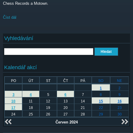
Chess Records a Motown.
Číst dál
The Cinelli Brothers
Vyhledávání
Hledat
Kalendář akcí
PO
ÚT
ST
ČT
PÁ
SO
NE
1
2
3
4
5
6
7
8
9
10
11
12
13
14
15
16
17
18
19
20
21
22
23
24
25
26
27
28
29
30
Červen 2024