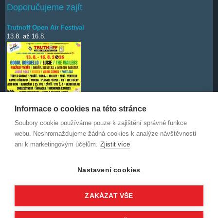
Doporučujeme zajít
Trutnoff Open Air Festival
13.8.
až
16.8.
Informace o cookies na této stránce
Soubory cookie používáme pouze k zajištění správné funkce
Deep Purple
7.10.
webu. Neshromažďujeme žádná cookies k analýze návštěvnosti
ani k marketingovým účelům.
Zjistit více
Nastavení cookies
ZAKÁZAT VŠE
© 2014-2026 WorldStars.eu a uvedení autoři. Obsah není povoleno