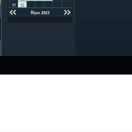
30
31
Říjen 2023