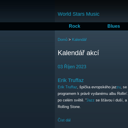
World Stars Music
Rock
Blues
Jste zde
Domů
>
Kalendář
Kalendář akcí
03 Říjen 2023
Erik Truffaz
Erik Truffaz
, špička evropského jaz
zu
, se
programem k právě vydanému albu Rollin’. 
po celém světě. “
Jazz
se šťávou i duší, a
Rolling Stone.
Číst dál
Erik Truffaz