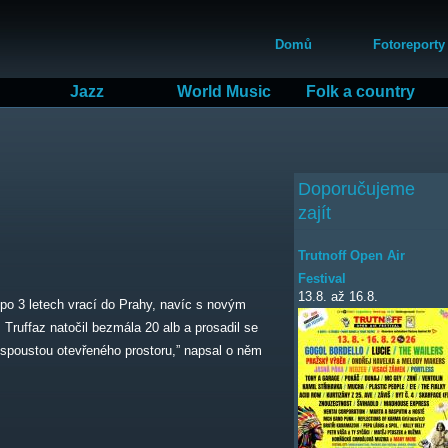
Přejít
Hlavní menu
k
Domů
Fotoreporty
hlavnímu
obsahu
Jazz
World Music
Folk a country
Doporučujeme
zajít
Trutnoff Open Air
Festival
13.8.
až
16.8.
 po 3 letech vrací do Prahy, navíc s novým
Truffaz natočil bezmála 20 alb a prosadil se
 spoustou otevřeného prostoru,” napsal o něm