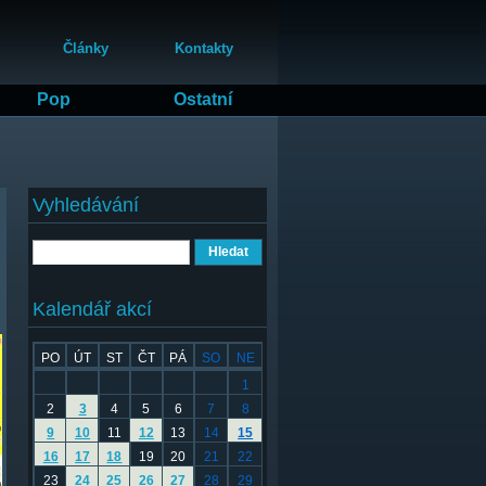
Články
Kontakty
Pop
Ostatní
Vyhledávání
Hledat
Kalendář akcí
PO
ÚT
ST
ČT
PÁ
SO
NE
1
2
3
4
5
6
7
8
9
10
11
12
13
14
15
16
17
18
19
20
21
22
23
24
25
26
27
28
29