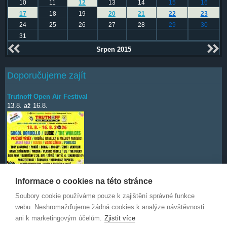
10
11
12
13
14
15
16
17
18
19
20
21
22
23
24
25
26
27
28
29
30
31
Srpen 2015
Doporučujeme zajít
Trutnoff Open Air Festival
13.8.
až
16.8.
Informace o cookies na této stránce
Soubory cookie používáme pouze k zajištění správné funkce
Deep Purple
7.10.
webu. Neshromažďujeme žádná cookies k analýze návštěvnosti
ani k marketingovým účelům.
Zjistit více