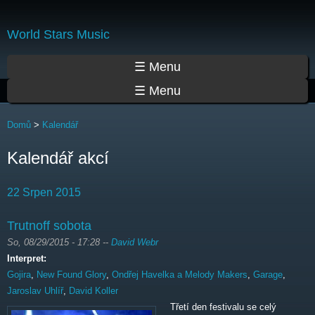
Přejít
k
World Stars Music
hlavnímu
obsahu
Hlavní menu
☰ Menu
☰ Menu
Jste zde
Domů
>
Kalendář
Kalendář akcí
22 Srpen 2015
Trutnoff sobota
So, 08/29/2015 - 17:28
--
David Webr
Interpret:
Gojira
,
New Found Glory
,
Ondřej Havelka a Melody Makers
,
Garage
,
Jaroslav Uhlíř
,
David Koller
Třetí den festivalu se celý