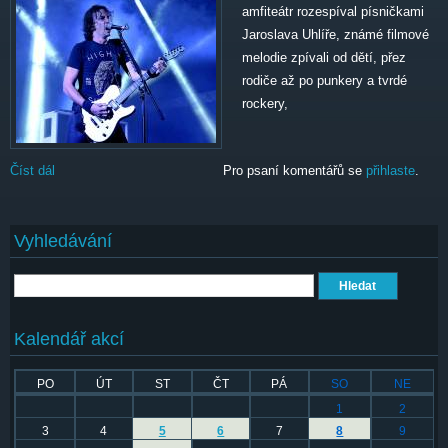
amfiteátr rozespíval písničkami
Jaroslava Uhlíře, známé filmové
melodie zpívali od dětí, přez
rodiče až po punkery a tvrdé
rockery,
Číst dál
Trutnoff sobota
Pro psaní komentářů se
přihlaste
.
Vyhledávání
Hledat
Kalendář akcí
PO
ÚT
ST
ČT
PÁ
SO
NE
1
2
3
4
5
6
7
8
9