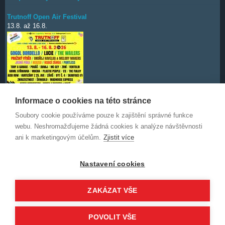
Trutnoff Open Air Festival
13.8.
až
16.8.
Informace o cookies na této stránce
Soubory cookie používáme pouze k zajištění správné funkce
Deep Purple
7.10.
webu. Neshromažďujeme žádná cookies k analýze návštěvnosti
ani k marketingovým účelům.
Zjistit více
Nastavení cookies
ZAKÁZAT VŠE
© 2014-2026 WorldStars.eu a uvedení autoři. Obsah není povoleno
POVOLIT VŠE
kopírovat bez písemného svolení autora.