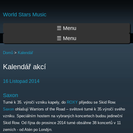
Přejít
k
World Stars Music
hlavnímu
obsahu
Hlavní menu
☰ Menu
☰ Menu
Jste zde
Domů
>
Kalendář
Kalendář akcí
16 Listopad 2014
Saxon
Turné k 35. výročí vzniku kapely, do
ROXY
přijedou se Skid Row.
Saxon
ohlašují Warriors of the Road – světové turné k 35.výročí svého
vzniku. Speciálním hostem na vybraných koncertech budou jedineční
Skid Row. Od října do prosince 2014 turné obsáhne 38 koncertů v 11
zemích - od Atén po Londýn.