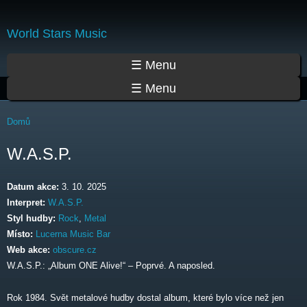
Přejít
k
World Stars Music
hlavnímu
obsahu
Hlavní menu
☰ Menu
☰ Menu
Jste zde
Domů
W.A.S.P.
Datum akce:
3. 10. 2025
Interpret:
W.A.S.P.
Styl hudby:
Rock
,
Metal
Místo:
Lucerna Music Bar
Web akce:
obscure.cz
W.A.S.P.: „Album ONE Alive!“ – Poprvé. A naposled.
Rok 1984. Svět metalové hudby dostal album, které bylo více než jen