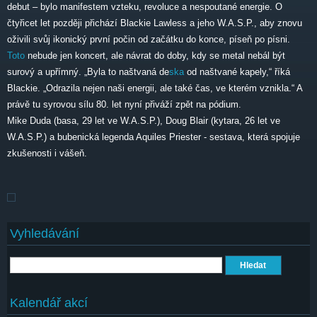
debut – bylo manifestem vzteku, revoluce a nespoutané energie. O
čtyřicet let později přichází Blackie Lawless a jeho W.A.S.P., aby znovu
oživili svůj ikonický první počin od začátku do konce, píseň po písni.
Toto
nebude jen koncert, ale návrat do doby, kdy se metal nebál být
surový a upřímný. „Byla to naštvaná de
ska
od naštvané kapely,“ říká
Blackie. „Odrazila nejen naši energii, ale také čas, ve kterém vznikla.“ A
právě tu syrovou sílu 80. let nyní přiváží zpět na pódium.
Mike Duda (basa, 29 let ve W.A.S.P.), Doug Blair (kytara, 26 let ve
W.A.S.P.) a bubenická legenda Aquiles Priester - sestava, která spojuje
zkušenosti i vášeň.
Vyhledávání
Hledat
Kalendář akcí