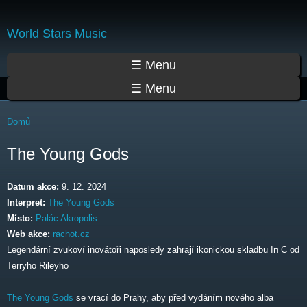
Přejít
k
World Stars Music
hlavnímu
obsahu
Hlavní menu
☰ Menu
☰ Menu
Jste zde
Domů
The Young Gods
Datum akce:
9. 12. 2024
Interpret:
The Young Gods
Místo:
Palác Akropolis
Web akce:
rachot.cz
Legendární zvukoví inovátoři naposledy zahrají ikonickou skladbu In C od
Terryho Rileyho
The Young Gods
se vrací do Prahy, aby před vydáním nového alba