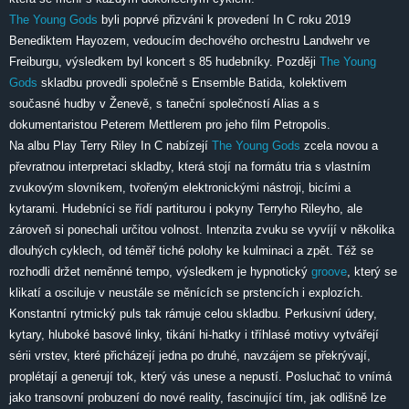
The Young Gods
byli poprvé přizváni k provedení In C roku 2019
Benediktem Hayozem, vedoucím dechového orchestru Landwehr ve
Freiburgu, výsledkem byl koncert s 85 hudebníky. Později
The Young
Gods
skladbu provedli společně s Ensemble Batida, kolektivem
současné hudby v Ženevě, s taneční společností Alias a s
dokumentaristou Peterem Mettlerem pro jeho film Petropolis.
Na albu Play Terry Riley In C nabízejí
The Young Gods
zcela novou a
převratnou interpretaci skladby, která stojí na formátu tria s vlastním
zvukovým slovníkem, tvořeným elektronickými nástroji, bicími a
kytarami. Hudebníci se řídí partiturou i pokyny Terryho Rileyho, ale
zároveň si ponechali určitou volnost. Intenzita zvuku se vyvíjí v několika
dlouhých cyklech, od téměř tiché polohy ke kulminaci a zpět. Též se
rozhodli držet neměnné tempo, výsledkem je hypnotický
groove
, který se
klikatí a osciluje v neustále se měnících se prstencích i explozích.
Konstantní rytmický puls tak rámuje celou skladbu. Perkusivní údery,
kytary, hluboké basové linky, tikání hi-hatky i tříhlasé motivy vytvářejí
sérii vrstev, které přicházejí jedna po druhé, navzájem se překrývají,
proplétají a generují tok, který vás unese a nepustí. Posluchač to vnímá
jako transovní probuzení do nové reality, fascinující tím, jak odlišně lze