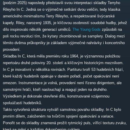
(podzim 2025) naposledy představili svou interpretaci skladby Terryho
Rileyho In C. Jedná se o výjimečné setkání dvou veličin, tedy klasika
amerického minimalismu Terry Rileyho, a respektované švýcarské
kapely. Riley, narozený 1935, je klíčovou osobností soudobé hudby, jehož
dílo inspirovalo několik generací umělců.
The Young Gods
způsobili na
poli rocku revoluci tím, že kytary zkombinovali se samplery. Dialog mezi
těmito dvěma průkopníky je základem výjimečné nahrávky i koncertního
provedení.
Skladba In C, která měla premiéru roku 1964, je významnou položkou
repertoáru druhé poloviny 20. století a klíčovým historickým mezníkem.
In C je inovativní v několika rovinách. Partituru tvoří 53 hudebních frází,
které každý hudebník opakuje v daném pořadí, počet opakování není
omezen. Instrumentace je volná, provedení není řízeno dirigentem, ale
samotnými hráči, kteří naslouchají a reagují jeden na druhého.
Výsledkem je dokonale otevřené dílo, konstruované vzájemnou
spoluúčastí hudebníků.
Takto vytvořená struktura vytváří samotnou povahu skladby. In C bylo
prvním dílem, založeném na tvůrčím spojení opakování a variace.
Ponořit se do skladby znamená prožít rytmický puls, vířící texturu zvuku,
která se mění s každým dokončeným cyklem.