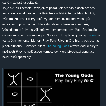
dané možnosti uspořádat.
To je ale jen začátek. Rozvíjením pasáží crescendo a decrescendo,
variacemi s opakovaným přidáváním a odebíráním hudebních frází,
tvůrčími změnami barvy tónů, vytváří kompozice sérii vzestupů,
extatických plošin a tišin, které dílu dávají charakter živé formy.
Výsledkem je šelma s výjimečným temperamentem: řve, létá, kouše,
objímá vás a otevírá vaši mysl. Nadevše ale vytváří rytmický
groove
bez
váhavých momentů. Mottem Play Terry Riley In C je hrát a poslouchat
jeden druhého. Provedení triem
The Young Gods
otevírá dosud skryté
možnosti Rileyho nadčasové kompozice, které předchozí generace
muzikantů opomíjely.