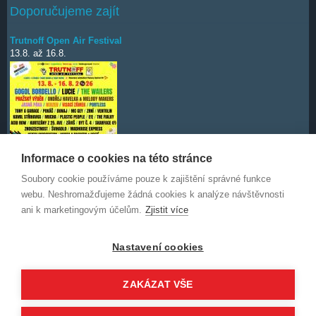
Doporučujeme zajít
Trutnoff Open Air Festival
13.8.
až
16.8.
Informace o cookies na této stránce
Soubory cookie používáme pouze k zajištění správné funkce
Deep Purple
7.10.
webu. Neshromažďujeme žádná cookies k analýze návštěvnosti
ani k marketingovým účelům.
Zjistit více
Nastavení cookies
ZAKÁZAT VŠE