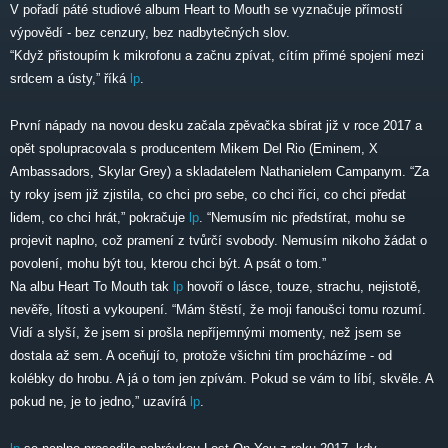
V pořadí páté studiové album Heart to Mouth se vyznačuje přímostí
výpovědí - bez cenzury, bez nadbytečných slov.
“Když přistoupím k mikrofonu a začnu zpívat, cítím přímé spojení mezi
srdcem a ústy,” říká
lp
.
První nápady na novou desku začala zpěvačka sbírat již v roce 2017 a
opět spolupracovala s producentem Mikem Del Rio (Eminem, X
Ambassadors, Skylar Grey) a skladatelem Nathanielem Campanym. “Za
ty roky jsem již zjistila, co chci pro sebe, co chci říci, co chci předat
lidem, co chci hrát,” pokračuje
lp
. “Nemusím nic předstírat, mohu se
projevit naplno, což pramení z tvůrčí svobody. Nemusím nikoho žádat o
povolení, mohu být tou, kterou chci být. A psát o tom.”
Na albu Heart To Mouth tak
lp
hovoří o lásce, touze, strachu, nejistotě,
nevěře, lítosti a vykoupení. “Mám štěstí, že moji fanoušci tomu rozumí.
Vidí a slyší, že jsem si prošla nepříjemnými momenty, než jsem se
dostala až sem. A oceňují to, protože všichni tím procházíme - od
kolébky do hrobu. A já o tom jen zpívám. Pokud se vám to líbí, skvěle. A
pokud ne, je to jedno,” uzavírá
lp
.