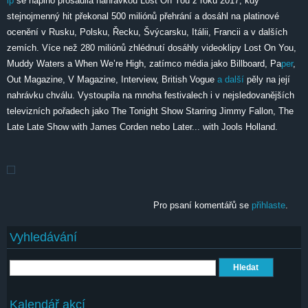
lp
se naplno prosadila nahrávkou Lost On You z roku 2017, kdy
stejnojmenný hit překonal 500 miliónů přehrání a dosáhl na platinové
ocenění v Rusku, Polsku, Řecku, Švýcarsku, Itálii, Francii a v dalších
zemích. Více než 280 miliónů zhlédnutí dosáhly videoklipy Lost On You,
Muddy Waters a When We’re High, zatímco média jako Billboard, Pa
per
,
Out Magazine, V Magazine, Interview, British Vogue
a další
pěly na její
nahrávku chválu. Vystoupila na mnoha festivalech i v nejsledovanějších
televizních pořadech jako The Tonight Show Starring Jimmy Fallon, The
Late Late Show with James Corden nebo Later... with Jools Holland.
Pro psaní komentářů se
přihlaste
.
Vyhledávání
Hledat
Kalendář akcí