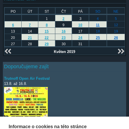
PO
ÚT
ST
ČT
PÁ
SO
NE
1
2
3
4
5
6
7
8
9
10
11
12
13
14
15
16
17
18
19
20
21
22
23
24
25
26
27
28
29
30
31
Květen 2019
Doporučujeme zajít
Trutnoff Open Air Festival
13.8.
až
16.8.
Informace o cookies na této stránce