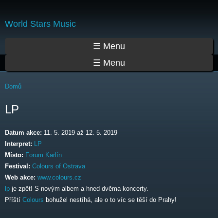
Přejít
k
World Stars Music
hlavnímu
obsahu
Hlavní menu
☰ Menu
☰ Menu
Jste zde
Domů
LP
Datum akce:
11. 5. 2019
až
12. 5. 2019
Interpret:
LP
Místo:
Forum Karlín
Festival:
Colours of Ostrava
Web akce:
www.colours.cz
lp
je zpět! S novým albem a hned dvěma koncerty.
Příští
Colours
bohužel nestíhá, ale o to víc se těší do Prahy!