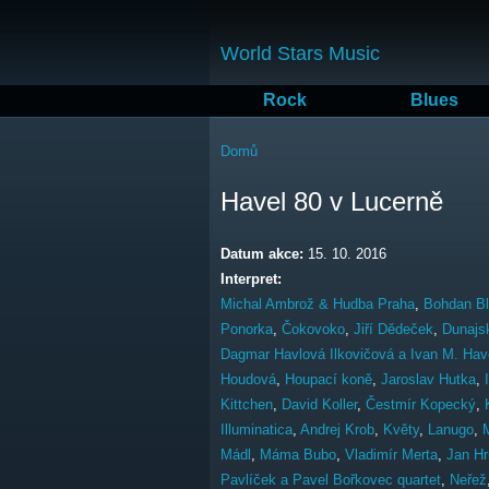
World Stars Music
Rock
Blues
Jste zde
Domů
Havel 80 v Lucerně
Datum akce:
15. 10. 2016
Interpret:
Michal Ambrož & Hudba Praha
,
Bohdan B
Ponorka
,
Čokovoko
,
Jiří Dědeček
,
Dunajs
Dagmar Havlová Ilkovičová a Ivan M. Hav
Houdová
,
Houpací koně
,
Jaroslav Hutka
,
Kittchen
,
David Koller
,
Čestmír Kopecký
,
Illuminatica
,
Andrej Krob
,
Květy
,
Lanugo
,
Mádl
,
Máma Bubo
,
Vladimír Merta
,
Jan Hr
Pavlíček a Pavel Bořkovec quartet
,
Neřež