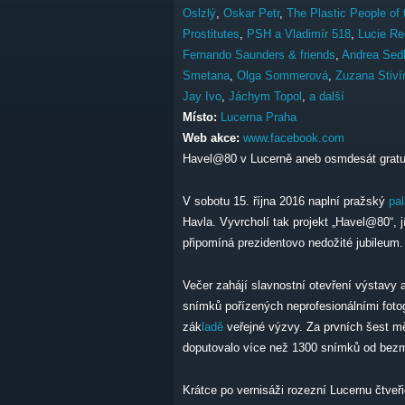
Oslzlý
,
Oskar Petr
,
The Plastic People of 
Prostitutes
,
PSH a Vladimír 518
,
Lucie Re
Fernando Saunders & friends
,
Andrea Sed
Smetana
,
Olga Sommerová
,
Zuzana Stiví
Jay Ivo
,
Jáchym Topol
,
a další
Místo:
Lucerna Praha
Web akce:
www.facebook.com
Havel@80 v Lucerně aneb osmdesát gratu
V sobotu 15. října 2016 naplní pražský
pa
Havla. Vyvrcholí tak projekt „Havel@80“, 
připomíná prezidentovo nedožité jubileum.
Večer zahájí slavnostní otevření výstavy 
snímků pořízených neprofesionálními foto
zák
ladě
veřejné výzvy. Za prvních šest mě
doputovalo více než 1300 snímků od bezm
Krátce po vernisáži rozezní Lucernu čtveř