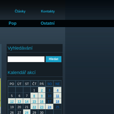
Články
Kontakty
Pop
Ostatní
Vyhledávání
Hledat
Kalendář akcí
PO
ÚT
ST
ČT
PÁ
SO
NE
1
2
3
4
5
6
7
8
9
10
11
12
13
14
15
16
17
18
19
20
21
22
23
24
25
26
27
28
29
30