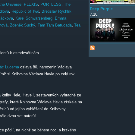
the Universe
,
PLEXIS
,
PORTLESS
,
The
Deep Purple
dlová
,
Republic of Two
,
Břetislav Rychlík
,
7.10.
láčková
,
Karel Schwarzenberg
,
Emma
nová
,
Zdeněk Suchý
,
Tam Tam Batucada
,
Tea
lantů k osmdesátinám.
lác Lucerna
oslava 80. narozenin Václava
jímž si Knihovna Václava Havla po celý rok
a knihy Hele, Havel!, sestavených výhradně ze
grafy, které Knihovna Václava Havla získala na
síců od jejího vyhlášení do Knihovny
ála dvou set autorů!
ice pódií, na nichž se během noci a brzkého