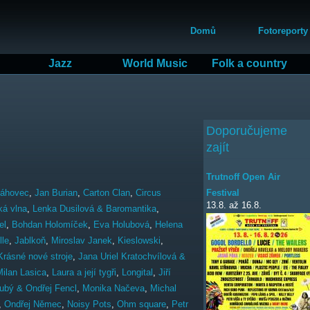
Přejít
Hlavní menu
k
Domů
Fotoreporty
hlavnímu
obsahu
Jazz
World Music
Folk a country
Doporučujeme
zajít
Trutnoff Open Air
Festival
láhovec
,
Jan Burian
,
Carton Clan
,
Circus
13.8.
až
16.8.
ká vlna
,
Lenka Dusilová & Baromantika
,
el
,
Bohdan Holomíček
,
Eva Holubová
,
Helena
Ille
,
Jablkoň
,
Miroslav Janek
,
Kieslowski
,
Krásné nové stroje
,
Jana Uriel Kratochvílová &
Milan Lasica
,
Laura a její tygři
,
Longital
,
Jiří
ubý & Ondřej Fencl
,
Monika Načeva
,
Michal
,
Ondřej Němec
,
Noisy Pots
,
Ohm square
,
Petr