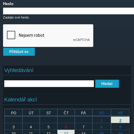
Heslo
*
Zadejte své heslo.
Vyhledávání
Hledat
Kalendář akcí
PO
ÚT
ST
ČT
PÁ
SO
NE
1
2
3
4
5
6
7
8
9
10
11
12
13
14
15
16