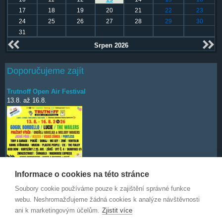
17
18
19
20
21
22
23
24
25
26
27
28
29
30
31
Srpen 2026
Doporučujeme zajít
Trutnoff Open Air Festival
13.8.
až
16.8.
Informace o cookies na této stránce
Soubory cookie používáme pouze k zajištění správné funkce
Deep Purple
7.10.
webu. Neshromažďujeme žádná cookies k analýze návštěvnosti
ani k marketingovým účelům.
Zjistit více