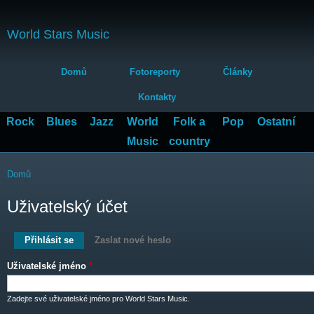
Přejít
k
World Stars Music
hlavnímu
obsahu
Hlavní menu
Domů
Fotoreporty
Články
Kontakty
Rock
Blues
Jazz
World
Folk a
Pop
Ostatní
Music
country
Jste zde
Domů
Uživatelský účet
Hlavní záložky
Přihlásit se
(aktivní záložka)
Zaslat nové heslo
Uživatelské jméno
*
Zadejte své uživatelské jméno pro World Stars Music.