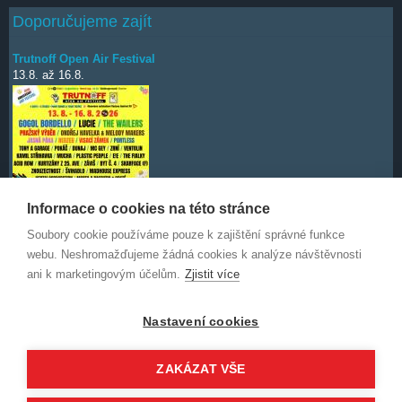
Doporučujeme zajít
Trutnoff Open Air Festival
13.8.
až
16.8.
Informace o cookies na této stránce
Soubory cookie používáme pouze k zajištění správné funkce
Deep Purple
7.10.
webu. Neshromažďujeme žádná cookies k analýze návštěvnosti
ani k marketingovým účelům.
Zjistit více
Nastavení cookies
ZAKÁZAT VŠE