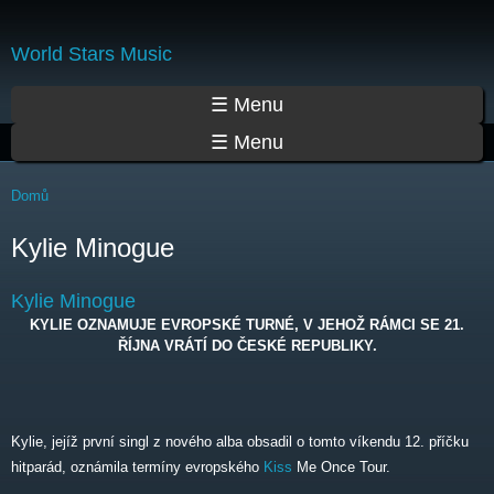
Přejít
k
World Stars Music
hlavnímu
obsahu
Hlavní menu
☰ Menu
☰ Menu
Jste zde
Domů
Kylie Minogue
Kylie Minogue
KYLIE OZNAMUJE EVROPSKÉ TURNÉ, V JEHOŽ RÁMCI SE 21.
ŘÍJNA VRÁTÍ DO ČESKÉ REPUBLIKY.
Kylie, jejíž první singl z nového alba obsadil o tomto víkendu 12. příčku
hitparád, oznámila termíny evropského
Kiss
Me Once Tour.