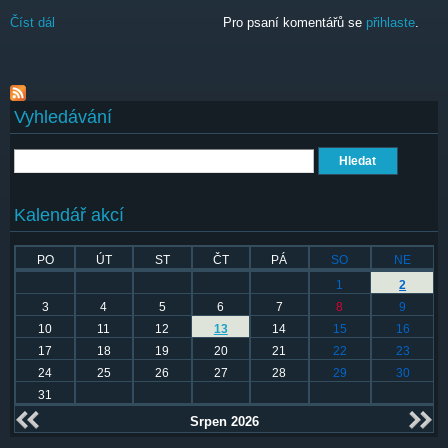
Číst dál
Kylie Minogue
Pro psaní komentářů se
přihlaste
.
Vyhledávání
Hledat
Kalendář akcí
PO
ÚT
ST
ČT
PÁ
SO
NE
1
2
3
4
5
6
7
8
9
10
11
12
13
14
15
16
17
18
19
20
21
22
23
24
25
26
27
28
29
30
31
Srpen 2026