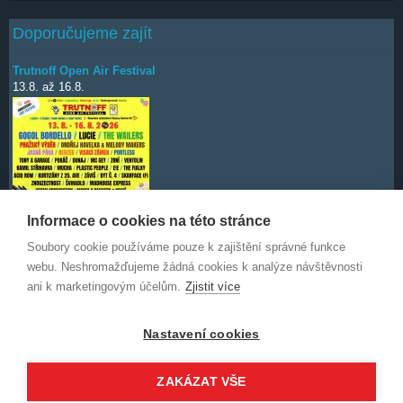
Doporučujeme zajít
Trutnoff Open Air Festival
13.8.
až
16.8.
Informace o cookies na této stránce
Soubory cookie používáme pouze k zajištění správné funkce
Deep Purple
7.10.
webu. Neshromažďujeme žádná cookies k analýze návštěvnosti
ani k marketingovým účelům.
Zjistit více
Nastavení cookies
ZAKÁZAT VŠE