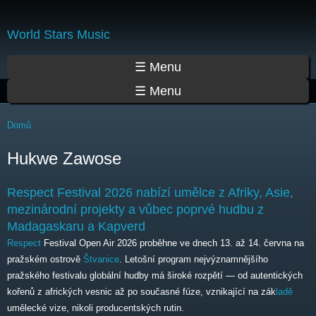
Přejít
k
World Stars Music
hlavnímu
obsahu
Hlavní menu
☰ Menu
☰ Menu
Jste zde
Domů
Hukwe Zawose
Respect Festival 2026 nabízí umělce z Afriky, Asie,
mezinárodní projekty a vůbec poprvé hudbu z
Madagaskaru a Kapverd
Respect
Festival Open Air 2026 proběhne ve dnech 13. až 14. června na
pražském ostrově
Štvanice
. Letošní program nejvýznamnějšího
pražského festivalu globální hudby má široké rozpětí — od autentických
kořenů z afrických vesnic až po současné fúze, vznikající na zák
ladě
umělecké vize, nikoli producentských rutin.