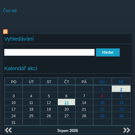
Číst dál
Respect Festival 2026 nabízí umělce z Afriky, Asie, mezinárodní
projekty a vůbec poprvé hudbu z Madagaskaru a Kapverd
Vyhledávání
Hledat
Kalendář akcí
PO
ÚT
ST
ČT
PÁ
SO
NE
1
2
3
4
5
6
7
8
9
10
11
12
13
14
15
16
17
18
19
20
21
22
23
24
25
26
27
28
29
30
31
Srpen 2026