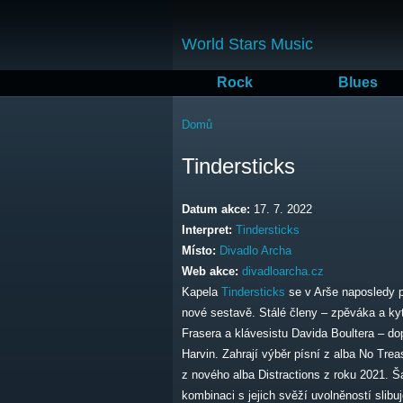
World Stars Music
Rock
Blues
Jste zde
Domů
Tindersticks
Datum akce:
17. 7. 2022
Interpret:
Tindersticks
Místo:
Divadlo Archa
Web akce:
divadloarcha.cz
Kapela
Tindersticks
se v Arše naposledy p
nové sestavě. Stálé členy – zpěváka a kyta
Frasera a klávesistu Davida Boultera – do
Harvin. Zahrají výběr písní z alba No Trea
z nového alba Distractions z roku 2021. Š
kombinaci s jejich svěží uvolněností slibuj