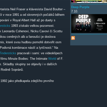
Deep Purple
tarista Neil Fraser a klávesista David Boulter –
7.10.
li v roce 1991 a od skromných počátků během
pování v Royal Albert Hall až po duety s
ersticks
1993 získalo velkou pozornost.
 k Leonardu Cohenovi, Nicku Cavovi či Scottu
tikou ceněných alb a fanoušci je doslova
nis, které svou hudbou pomohli dotvořit osm
„Podivná kombinace násilí a lyričnosti.“ Na
Tindersticks
pracovali i sami: ve videoklipech
filmu Minute Bodies: The Intimate
World
of F.
. Skladby skupiny se objevily i v dalších
v Rodině Sopránů.
 1992 jako předkapela zdejšího prvního