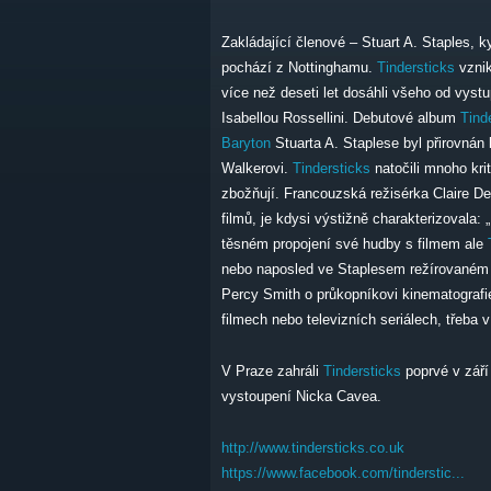
Zakládající členové – Stuart A. Staples, ky
pochází z Nottinghamu.
Tindersticks
vznik
více než deseti let dosáhli všeho od vystu
Isabellou Rossellini. Debutové album
Tind
Baryton
Stuarta A. Staplese byl přirovnán
Walkerovi.
Tindersticks
natočili mnoho kri
zbožňují. Francouzská režisérka Claire De
filmů, je kdysi výstižně charakterizovala: 
těsném propojení své hudby s filmem ale
nebo naposled ve Staplesem režírovaném 
Percy Smith o průkopníkovi kinematografie
filmech nebo televizních seriálech, třeba 
V Praze zahráli
Tindersticks
poprvé v září
vystoupení Nicka Cavea.
http://www.tindersticks.co.uk
https://www.facebook.com/tinderstic...