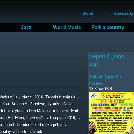
Přejít
Hlavní menu
k
Domů
Fotoreporty
hlavnímu
obsahu
Jazz
World Music
Folk a country
Doporučujeme
zajít
Trutnoff Open Air
Festival
13.8.
až
16.8.
ředstavila v březnu 2016. Tentokrát zahraje v
ristu Stuarta A. Staplese, kytaristu Neila
plní baskytarista Dan Mckinna a bubeník Earl
sure But Hope, které vyšlo v listopadu 2019, a
armantní dekadentnost britské pětice v
e silný koncertní zážitek.