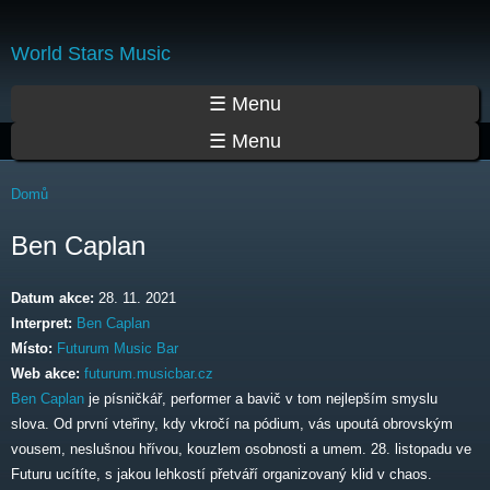
Přejít
k
World Stars Music
hlavnímu
obsahu
Hlavní menu
☰ Menu
☰ Menu
Jste zde
Domů
Ben Caplan
Datum akce:
28. 11. 2021
Interpret:
Ben Caplan
Místo:
Futurum Music Bar
Web akce:
futurum.musicbar.cz
Ben Caplan
je písničkář, performer a bavič v tom nejlepším smyslu
slova. Od první vteřiny, kdy vkročí na pódium, vás upoutá obrovským
vousem, neslušnou hřívou, kouzlem osobnosti a umem. 28. listopadu ve
Futuru ucítíte, s jakou lehkostí přetváří organizovaný klid v chaos.