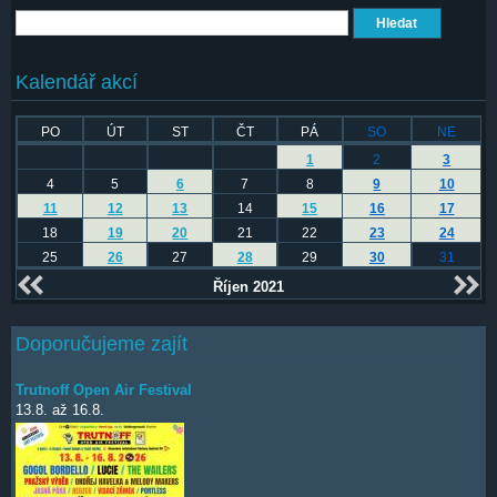
Hledat
Kalendář akcí
PO
ÚT
ST
ČT
PÁ
SO
NE
1
2
3
4
5
6
7
8
9
10
11
12
13
14
15
16
17
18
19
20
21
22
23
24
25
26
27
28
29
30
31
Říjen 2021
Doporučujeme zajít
Trutnoff Open Air Festival
13.8.
až
16.8.