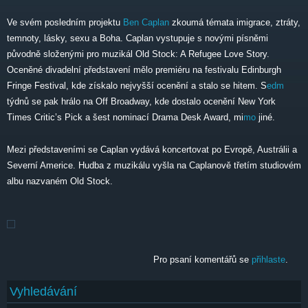
Ve svém posledním projektu
Ben Caplan
zkoumá témata imigrace, ztráty,
temnoty, lásky, sexu a Boha. Caplan vystupuje s novými písněmi
původně složenými pro muzikál Old Stock: A Refugee Love Story.
Oceněné divadelní představení mělo premiéru na festivalu Edinburgh
Fringe Festival, kde získalo nejvyšší ocenění a stalo se hitem. S
edm
týdnů se pak hrálo na Off Broadway, kde dostalo ocenění New York
Times Critic’s Pick a šest nominací Drama Desk Award, mi
mo
jiné.
Mezi představeními se Caplan vydává koncertovat po Evropě, Austrálii a
Severní Americe. Hudba z muzikálu vyšla na Caplanově třetím studiovém
albu nazvaném Old Stock.
Pro psaní komentářů se
přihlaste
.
Vyhledávání