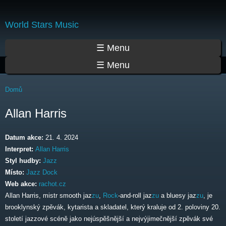
Přejít
k
World Stars Music
hlavnímu
obsahu
Hlavní menu
☰ Menu
☰ Menu
Jste zde
Domů
Allan Harris
Datum akce:
21. 4. 2024
Interpret:
Allan Harris
Styl hudby:
Jazz
Místo:
Jazz Dock
Web akce:
rachot.cz
Allan Harris, mistr smooth jaz
zu
,
Rock
-and-roll jaz
zu
a bluesy jaz
zu
, je
brooklynský zpěvák, kytarista a skladatel, který kraluje od 2. poloviny 20.
století jazzové scéně jako nejúspěšnější a nejvýjimečnější zpěvák své