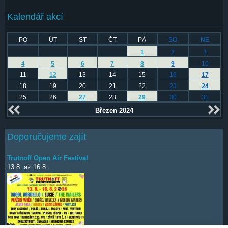
Kalendář akcí
PO
ÚT
ST
ČT
PÁ
SO
NE
1
2
3
4
5
6
7
8
9
10
11
12
13
14
15
16
17
18
19
20
21
22
23
24
25
26
27
28
29
30
31
Březen 2024
Doporučujeme zajít
Trutnoff Open Air Festival
13.8.
až
16.8.