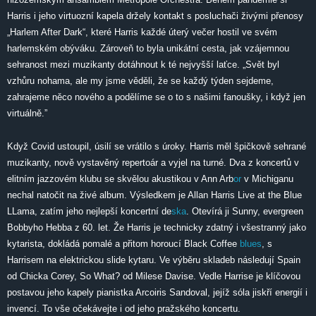
Harris i jeho virtuozní kapela držely kontakt s posluchači živými přenosy
„Harlem After Dark“, které Harris každé úterý večer hostil ve svém
harlemském obýváku. Zároveň to byla unikátní cesta, jak vzájemnou
sehranost mezi muzikanty dotáhnout k té nejvyšší laťce. „Svět byl
vzhůru nohama, ale my jsme věděli, že se každý týden sejdeme,
zahrajeme něco nového a podělíme se o to s našimi fanoušky, i když jen
virtuálně.”
Když Covid ustoupil, úsilí se vrátilo s úroky. Harris měl špičkově sehrané
muzikanty, nově vystavěný repertoár a vyjel na turné. Dva z koncertů v
elitním jazzovém klubu se skvělou akustikou v Ann Arb
or
v Michiganu
nechal natočit na živé album. Výsledkem je Allan Harris Live at the Blue
LLama, zatím jeho nejlepší koncertní de
ska
. Otevírá ji Sunny, evergreen
Bobbyho Hebba z 60. let. Že Harris je technicky zdatný i všestranný jako
kytarista, dokládá pomalé a přitom horoucí Black Coffee
blues
, s
Harrisem na elektrickou slide kytaru. Ve výběru skladeb následují Spain
od Chicka Corey, So What? od Milese Davise. Vedle Harrise je klíčovou
postavou jeho kapely pianistka Arcoiris Sandoval, jejíž sóla jiskří energií i
invencí. To vše očekávejte i od jeho pražského koncertu.