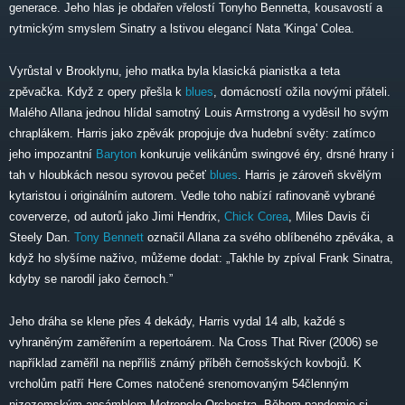
generace. Jeho hlas je obdařen vřelostí Tonyho Bennetta, kousavostí a
rytmickým smyslem Sinatry a lstivou elegancí Nata 'Kinga' Colea.
Vyrůstal v Brooklynu, jeho matka byla klasická pianistka a teta
zpěvačka. Když z opery přešla k
blues
, domácností ožila novými přáteli.
Malého Allana jednou hlídal samotný Louis Armstrong a vyděsil ho svým
chraplákem. Harris jako zpěvák propojuje dva hudební světy: zatímco
jeho impozantní
Baryton
konkuruje velikánům swingové éry, drsné hrany i
tah v hloubkách nesou syrovou pečeť
blues
. Harris je zároveň skvělým
kytaristou i originálním autorem. Vedle toho nabízí rafinovaně vybrané
coververze, od autorů jako Jimi Hendrix,
Chick Corea
, Miles Davis či
Steely Dan.
Tony Bennett
označil Allana za svého oblíbeného zpěváka, a
když ho slyšíme naživo, můžeme dodat: „Takhle by zpíval Frank Sinatra,
kdyby se narodil jako černoch.”
Jeho dráha se klene přes 4 dekády, Harris vydal 14 alb, každé s
vyhraněným zaměřením a repertoárem. Na Cross That River (2006) se
například zaměřil na nepříliš známý příběh černošských kovbojů. K
vrcholům patří Here Comes natočené srenomovaným 54členným
nizozemským ansámblem Metropole Orchestra. Během pandemie si