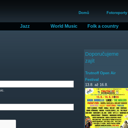
Přejít
Hlavní menu
k
Domů
Fotoreporty
hlavnímu
obsahu
Jazz
World Music
Folk a country
Doporučujeme
zajít
Trutnoff Open Air
Festival
13.8.
až
16.8.
ic.