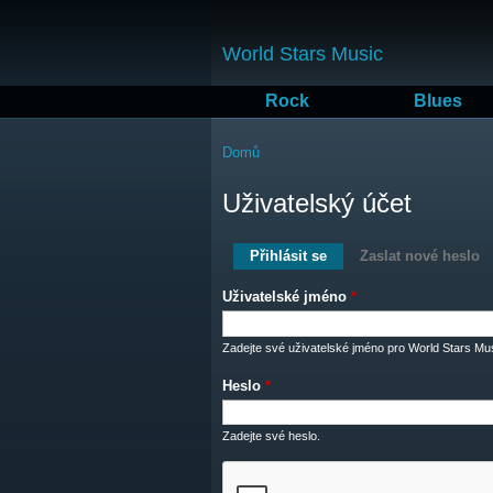
World Stars Music
Rock
Blues
Jste zde
Domů
Uživatelský účet
Hlavní záložky
Přihlásit se
(aktivní záložka)
Zaslat nové heslo
Uživatelské jméno
*
Zadejte své uživatelské jméno pro World Stars Mus
Heslo
*
Zadejte své heslo.