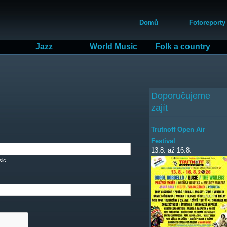
Přejít
Hlavní menu
k
Domů
Fotoreporty
hlavnímu
obsahu
Jazz
World Music
Folk a country
Doporučujeme
zajít
Trutnoff Open Air
Festival
13.8.
až
16.8.
ic.