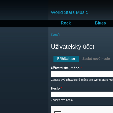
World Stars Music
Rock
Blues
Jste zde
Domů
Uživatelský účet
Hlavní záložky
Přihlásit se
(aktivní záložka)
Zaslat nové heslo
Uživatelské jméno
*
Zadejte své uživatelské jméno pro World Stars Mus
Heslo
*
Zadejte své heslo.