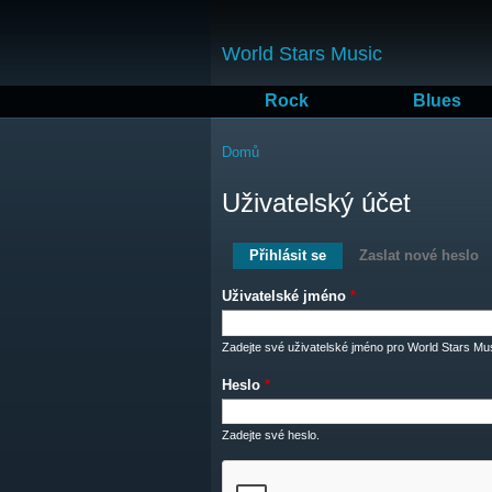
World Stars Music
Rock
Blues
Jste zde
Domů
Uživatelský účet
Hlavní záložky
Přihlásit se
(aktivní záložka)
Zaslat nové heslo
Uživatelské jméno
*
Zadejte své uživatelské jméno pro World Stars Mus
Heslo
*
Zadejte své heslo.