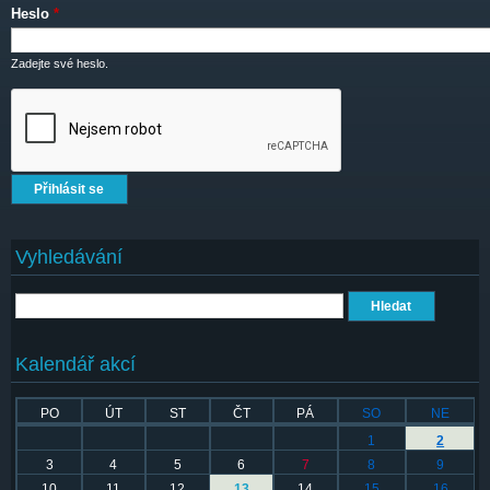
Heslo
*
Zadejte své heslo.
Vyhledávání
Hledat
Kalendář akcí
PO
ÚT
ST
ČT
PÁ
SO
NE
1
2
3
4
5
6
7
8
9
10
11
12
13
14
15
16