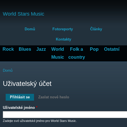
Přejít
k
World Stars Music
hlavnímu
obsahu
Hlavní menu
Domů
Fotoreporty
Články
Kontakty
Rock
Blues
Jazz
World
Folk a
Pop
Ostatní
Music
country
Jste zde
Domů
Uživatelský účet
Hlavní záložky
Přihlásit se
(aktivní záložka)
Zaslat nové heslo
Uživatelské jméno
*
Zadejte své uživatelské jméno pro World Stars Music.