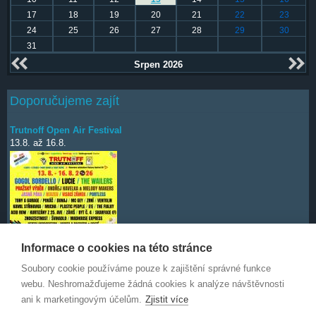
17
18
19
20
21
22
23
24
25
26
27
28
29
30
31
Srpen 2026
Doporučujeme zajít
Trutnoff Open Air Festival
13.8.
až
16.8.
Informace o cookies na této stránce
Soubory cookie používáme pouze k zajištění správné funkce
Deep Purple
7.10.
webu. Neshromažďujeme žádná cookies k analýze návštěvnosti
ani k marketingovým účelům.
Zjistit více